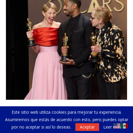
Fotos memorables de la edición 98 de la...
Ho
Este sitio web utiliza cookies para mejorar tu experiencia.
03/16/2026
11/
Asumiremos que estás de acuerdo con esto, pero puedes optar
por no aceptar si así lo deseas.
Aceptar
Leer más