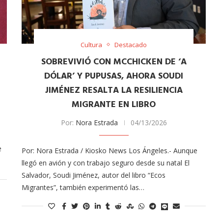
Cultura
Destacado
SOBREVIVIÓ CON MCCHICKEN DE ‘A
DÓLAR’ Y PUPUSAS, AHORA SOUDI
JIMÉNEZ RESALTA LA RESILIENCIA
MIGRANTE EN LIBRO
Arana recorren
Cuchicheos del Latin Grammy 2024
Por:
Nora Estrada
04/13/2026
11/20/2024
e
Por: Nora Estrada / Kiosko News Los Ángeles.- Aunque
llegó en avión y con trabajo seguro desde su natal El
Salvador, Soudi Jiménez, autor del libro “Ecos
Migrantes”, también experimentó las…