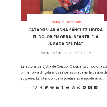
Cultura
Destacado
CATARSIS: ARIADNA SÁNCHEZ LIBERA
EL DOLOR EN OBRA INFANTIL “LA
JUGADA DEL DÍA”
Por:
Nora Estrada
05/05/2026
meras imágenes de ‘Velvet
Fabiola Guajardo e Iván 
perio’
alfombra roja...
La autora, de Ejutla de Crespo, Oaxaca, promociona su
02/09/2025
primer obra dirigida a los niños inspirada en la pasión d
su padre. La intención de la poetisa es empoderar a…