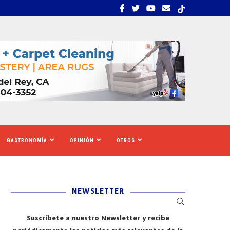
EMBRA ESTRÉS, INCERTIDUMBRE Y MIEDO...
CALIFORNIA SE MOVILIZ
GASTRONOMÍA
OPINIÓN
OTROS
NEWSLETTER
Suscríbete a nuestro Newsletter y recibe