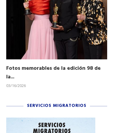
Fotos memorables de la edición 98 de
Honran a 
la...
Desfile...
03/16/2026
11/04/2025
SERVICIOS MIGRATORIOS