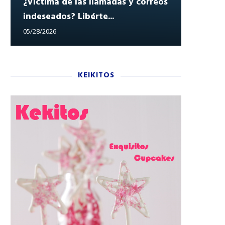
¿Víctima de las llamadas y correos
indeseados? Libérte...
Reclam
05/28/2026
05/27/202
KEIKITOS