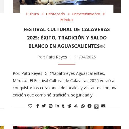
tor of the
Tu voz importa ¡Sal a votar!
Cultura
Destacado
Entretenimiento
11/03/2025
México
FESTIVAL CULTURAL DE CALAVERAS
2025: ÉXITO, TRADICIÓN Y SALDO
BLANCO EN AGUASCALIENTES￼
Por:
Patti Reyes
11/04/2025
Por: Patti Reyes IG: @lapattireyes Aguascalientes,
México.- El Festival Cultural de Calaveras 2025 volvió a
conquistar los corazones de locales y visitantes con una
edición que combinó tradición, seguridad y…