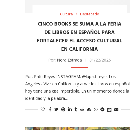
odarte habla sobre su
A former acting direc
 en ‘Casi...
CDC claims...
Cultura
Destacado
03/18/2026
CINCO BOOKS SE SUMA A LA FERIA
DE LIBROS EN ESPAÑOL PARA
FORTALECER EL ACCESO CULTURAL
EN CALIFORNIA
Por:
Nora Estrada
01/22/2026
Por: Patti Reyes INSTAGRAM: @lapattireyes Los
Angeles.- Vivir en California y amar los libros en español
hoy tiene una cita imperdible. En un momento donde la
identidad y la palabra…