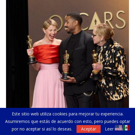
Este sitio web utiliza cookies para mejorar tu experiencia.
Asumiremos que estás de acuerdo con esto, pero puedes optar
Fotos memorables de la edición 98 de la...
Ho
por no aceptar si así lo deseas.
Aceptar
Leer más