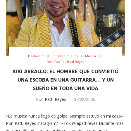
Destacado
Entretenimiento
Música
Reseñas Por Patti Reyes
KIKI ARBALLO: EL HOMBRE QUE CONVIRTIÓ
UNA ESCOBA EN UNA GUITARRA… Y UN
SUEÑO EN TODA UNA VIDA
Por:
Patti Reyes
07/28/2026
«La música nunca llegó de golpe. Siempre estuvo en mi casa»
Por: Patti Reyes Instagram/TikTok @lapattireyes Durante más
de cinco décadas ha recorrido escenarios, compuesto