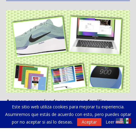
Amazon recomienda recursos a familias
Al
Este sitio web utiliza cookies para mejorar tu experiencia.
hispanas de California...
Asumiremos que estás de acuerdo con esto, pero puedes optar
por no aceptar si así lo deseas.
Aceptar
Leer más
NEWSLETTER