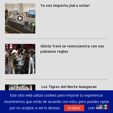
Tu voz importa ¡Sal a votar!
Gloria Trevi se reencuentra con sus
paisanos regios
Los Tigres del Norte inauguran
museo en Mocorito, Sinaloa
Este sitio web utiliza cookies para mejorar tu experiencia.
Asumiremos que estás de acuerdo con esto, pero puedes optar
por no aceptar si así lo deseas.
Aceptar
Leer más