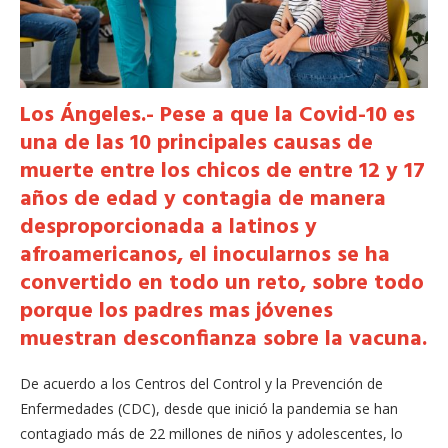
Los Ángeles.- Pese a que la Covid-10 es
una de las 10 principales causas de
muerte entre los chicos de entre 12 y 17
años de edad y contagia de manera
desproporcionada a latinos y
afroamericanos, el inocularnos se ha
convertido en todo un reto​, sobre todo
​porque los padres mas jóvenes
muestran desconfianza sobre la vacuna.
De acuerdo a los Centros del Control y la Prevención de
Enfermedades (CDC), desde que inició la pandemia se han
contagiado más de 22 millones de niños y adolescentes, lo