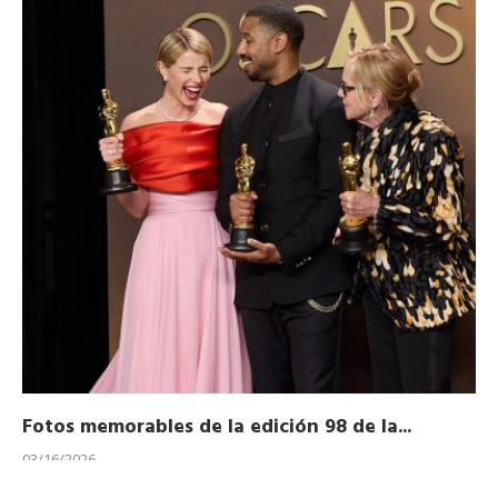
Fotos memorables de la edición 98 de la...
Ho
03/16/2026
11/