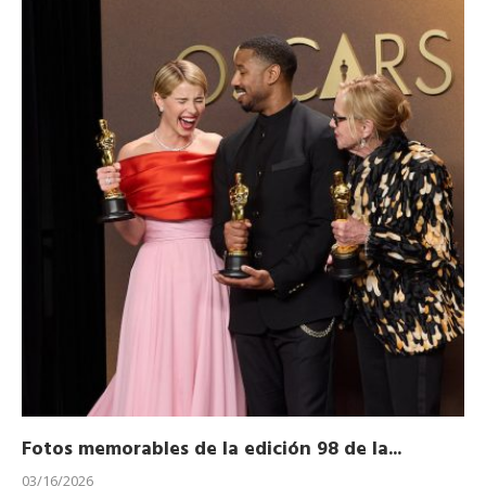
Fotos memorables de la edición 98 de la...
Ho
03/16/2026
11/