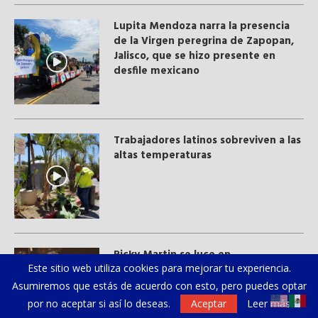
Lupita Mendoza narra la presencia
de la Virgen peregrina de Zapopan,
Jalisco, que se hizo presente en
desfile mexicano
Trabajadores latinos sobreviven a las
altas temperaturas
Este sitio web utiliza cookies para mejorar tu experiencia.
Ricky Martin se luce en
Aguascalientes
Asumiremos que estás de acuerdo con esto, pero puedes optar
por no aceptar si así lo deseas.
Aceptar
Leer más