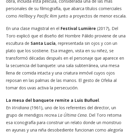
obra, incluida esta película, considerada una de las más
personales de su filmografía, que abarca títulos comerciales
como
Hellboy
y
Pacific Rim
junto a proyectos de menor escala.
En una clase magistral en el
Festival Lumière
(2017), Del
Toro explicó que el diseño del Hombre Pálido proviene de una
escultura de
Santa Lucía
, representada sin ojos y con un
plato que los sostiene. Esa imagen, vista en su niñez, se
transformó décadas después en el personaje que aparece en
la secuencia del banquete: una sala subterránea, una mesa
llena de comida intacta y una criatura inmóvil cuyos ojos
reposan en las palmas de las manos. El gesto de Ofelia al
tomar dos uvas activa la persecución.
La mesa del banquete remite a Luis Buñuel
.
En
Viridiana
(1961), uno de los referentes del director, un
grupo de mendigos recrea
La Última Cena
. Del Toro retoma
esa iconografía para construir un relato donde un monstruo
en ayunas y una niña desobediente funcionan como alegoría