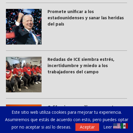
Promete unificar a los
estadounidenses y sanar las heridas
del país
​Redadas de ICE siembra estrés,
incertidumbre y miedo a los
trabajadores del campo
California se moviliza para proteger a
Este sitio web utiliza cookies para mejorar tu experiencia.
las comunidades del calor
Asumiremos que estás de acuerdo con esto, pero puedes optar
por no aceptar si así lo deseas.
Aceptar
Leer más