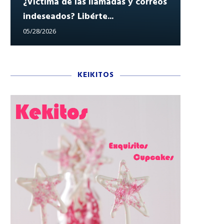
¿Víctima de las llamadas y correos
indeseados? Libérte...
Reclam
05/28/2026
05/27/202
KEIKITOS