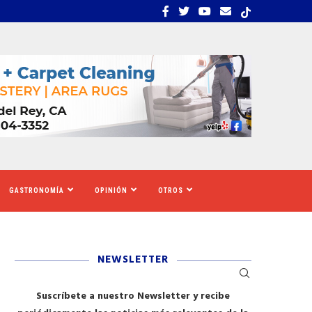
: EL ECOSISTEMA EVIDENCIA QUE LA...
LA VERDAD DETRÁS DE 
GASTRONOMÍA
OPINIÓN
OTROS
NEWSLETTER
Suscríbete a nuestro Newsletter y recibe