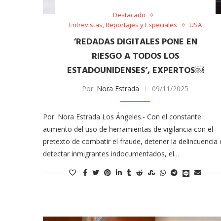
odarte habla sobre su
A former acting direc
 en ‘Casi...
CDC claims...
Destacado
Entrevistas, Reportajes y Especiales
USA
03/18/2026
‘REDADAS DIGITALES PONE EN
RIESGO A TODOS LOS
ESTADOUNIDENSES’, EXPERTOS￼
Por:
Nora Estrada
09/11/2025
Por: Nora Estrada Los Ángeles.- Con el constante
aumento del uso de herramientas de vigilancia con el
pretexto de combatir el fraude, detener la delincuencia 
detectar inmigrantes indocumentados, el…