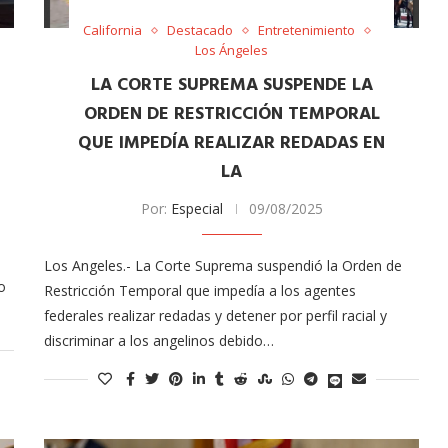
tor of the
Tu voz importa ¡Sal a votar!
California
Destacado
Entretenimiento
Los Ángeles
11/03/2025
LA CORTE SUPREMA SUSPENDE LA
ORDEN DE RESTRICCIÓN TEMPORAL
QUE IMPEDÍA REALIZAR REDADAS EN
LA
Por:
Especial
09/08/2025
Los Angeles.- La Corte Suprema suspendió la Orden de
o
Restricción Temporal que impedía a los agentes
federales realizar redadas y detener por perfil racial y
discriminar a los angelinos debido…