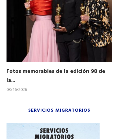
Fotos memorables de la edición 98 de
Honran a 
la...
Desfile...
03/16/2026
11/04/2025
SERVICIOS MIGRATORIOS