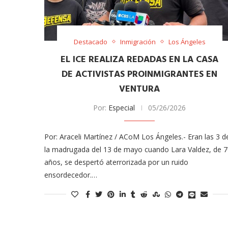
Destacado
Inmigración
Los Ángeles
EL ICE REALIZA REDADAS EN LA CASA
DE ACTIVISTAS PROINMIGRANTES EN
VENTURA
Por:
Especial
05/26/2026
meras imágenes de ‘Velvet
Fabiola Guajardo e Iván 
perio’
alfombra roja...
Por: Araceli Martínez / ACoM Los Ángeles.- Eran las 3 d
02/09/2025
la madrugada del 13 de mayo cuando Lara Valdez, de 
años, se despertó aterrorizada por un ruido
ensordecedor.…