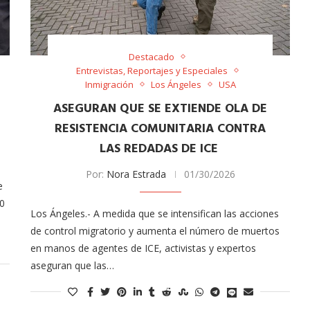
Destacado
Entrevistas, Reportajes y Especiales
Inmigración
Los Ángeles
USA
ASEGURAN QUE SE EXTIENDE OLA DE
RESISTENCIA COMUNITARIA CONTRA
LAS REDADAS DE ICE
Arana recorren
Cuchicheos del Latin Grammy 2024
Por:
Nora Estrada
01/30/2026
11/20/2024
e
70
Los Ángeles.- A medida que se intensifican las acciones
de control migratorio y aumenta el número de muertos
en manos de agentes de ICE, activistas y expertos
aseguran que las…