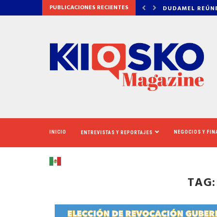
PUBLICACIONES RECIENTES
NE A LOS TIGRES DEL NORTE, LILA...
LOS SOLICITANT
INICIO
NEGOCIOS Y FI
ENTREVISTAS Y REPORTAJES
TAG