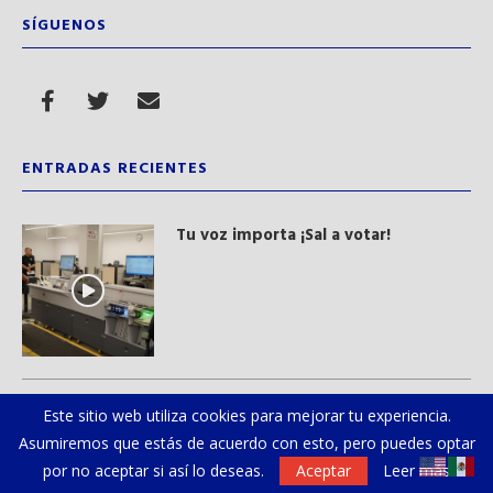
SÍGUENOS
ENTRADAS RECIENTES
Tu voz importa ¡Sal a votar!
Gloria Trevi se reencuentra con sus
Este sitio web utiliza cookies para mejorar tu experiencia.
paisanos regios
Asumiremos que estás de acuerdo con esto, pero puedes optar
por no aceptar si así lo deseas.
Aceptar
Leer más