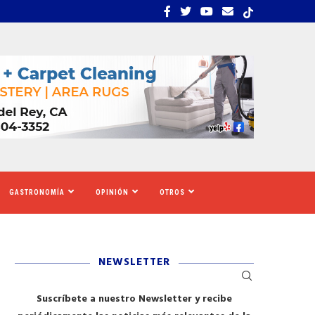
UE CALIFORNIA AUMENTARÁ EL SALARIO MÍNIMO
​REDADAS DE ICE SIEMBR
GASTRONOMÍA
OPINIÓN
OTROS
NEWSLETTER
Suscríbete a nuestro Newsletter y recibe