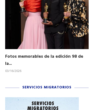
Fotos memorables de la edición 98 de
Honran a 
la...
Desfile...
03/16/2026
11/04/2025
SERVICIOS MIGRATORIOS