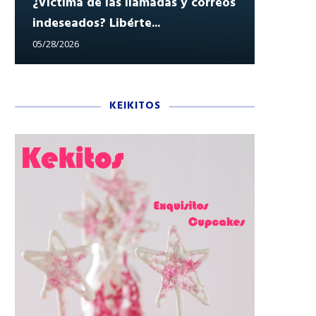
¿Víctima de las llamadas y correos
indeseados? Libérte...
Reclam
05/28/2026
05/27/202
KEIKITOS