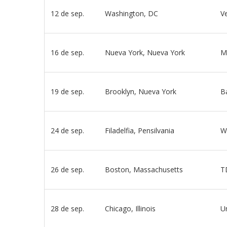
12 de sep.
Washington, DC
V
16 de sep.
Nueva York, Nueva York
M
19 de sep.
Brooklyn, Nueva York
B
24 de sep.
Filadelfia, Pensilvania
W
26 de sep.
Boston, Massachusetts
T
28 de sep.
Chicago, Illinois
U