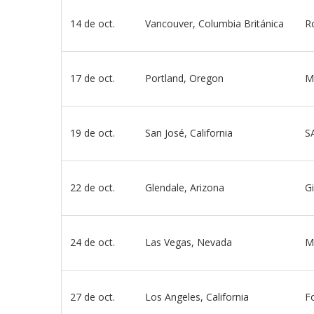
14 de oct.
Vancouver, Columbia Británica
R
17 de oct.
Portland, Oregon
M
19 de oct.
San José, California
S
22 de oct.
Glendale, Arizona
Gi
24 de oct.
Las Vegas, Nevada
M
27 de oct.
Los Angeles, California
F