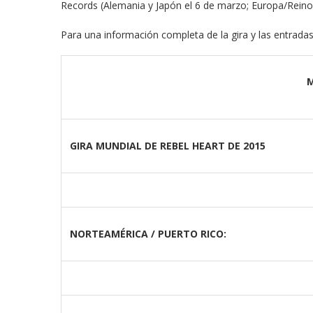
Records (Alemania y Japón el 6 de marzo; Europa/Reino
Para una información completa de la gira y las entradas
GIRA MUNDIAL DE REBEL HEART DE 2015
meras imágenes de ‘Velvet
Fabiola Guajardo e Iván 
perio’
alfombra roja...
02/09/2025
NORTEAMÉRICA / PUERTO RICO: