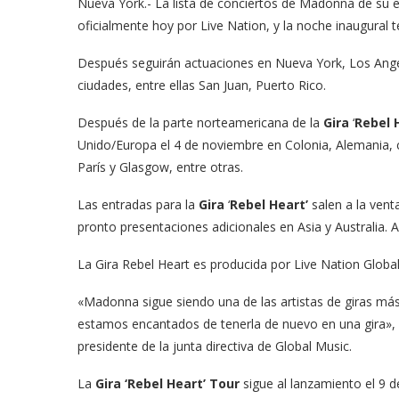
Nueva York.- La lista de conciertos de Madonna de su
oficialmente hoy por Live Nation, y la noche inaugural t
Después seguirán actuaciones en Nueva York, Los Angel
ciudades, entre ellas San Juan, Puerto Rico.
Después de la parte norteamericana de la
Gira
‘
Rebel 
Unido/Europa el 4 de noviembre en Colonia, Alemania,
París y Glasgow, entre otras.
Las entradas para la
Gira
‘
Rebel Heart’
salen a la vent
pronto presentaciones adicionales en Asia y Australia. 
La Gira Rebel Heart es producida por Live Nation Global
«Madonna sigue siendo una de las artistas de giras más 
estamos encantados de tenerla de nuevo en una gira», di
presidente de la junta directiva de Global Music.
La
Gira
‘Rebel Heart’ Tour
sigue al lanzamiento el 9 