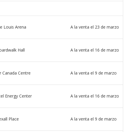
tor of the
Tu voz importa ¡Sal a votar!
11/03/2025
oe Louis Arena
A la venta el 23 de marzo
oardwalk Hall
A la venta el 16 de marzo
ir Canada Centre
A la venta el 9 de marzo
cel Energy Center
A la venta el 16 de marzo
xall Place
A la venta el 9 de marzo