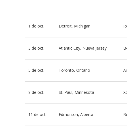
odarte habla sobre su
A former acting direc
 en ‘Casi...
CDC claims...
03/18/2026
1 de oct.
Detroit, Michigan
J
3 de oct.
Atlantic City, Nueva Jersey
B
5 de oct.
Toronto, Ontario
A
8 de oct.
St. Paul, Minnesota
X
11 de oct.
Edmonton, Alberta
Re