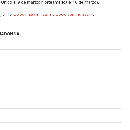
 Unido el 9 de marzo; Norteamérica el 10 de marzo).
, visite
www.madonna.com
y
www.livenation.com
.
MADONNA
Arana recorren
Cuchicheos del Latin Grammy 2024
11/20/2024