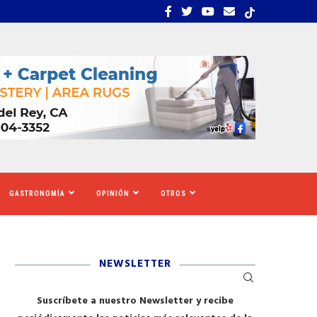
S TIGRES DEL NORTE, LILA...
LOS SOLICITANTES DE A
GASTRONOMÍA
OPINIÓN
OTROS
NEWSLETTER
Suscríbete a nuestro Newsletter y recibe