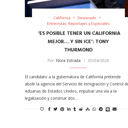
California
Destacado
Entrevistas, Reportajes y Especiales
‘ES POSIBLE TENER UN CALIFORNIA
MEJOR… Y SIN ICE’: TONY
THURMOND
Por:
Nora Estrada
05/04/2026
meras imágenes de ‘Velvet
Fabiola Guajardo e Iván 
perio’
alfombra roja...
El candidato a la gubernatura de California pretende
02/09/2025
abolir la agencia de​l Servicio de Inmigración y Control d
Aduanas de Estados Unidos, impulsar una vía a la
legalización y construir dos…