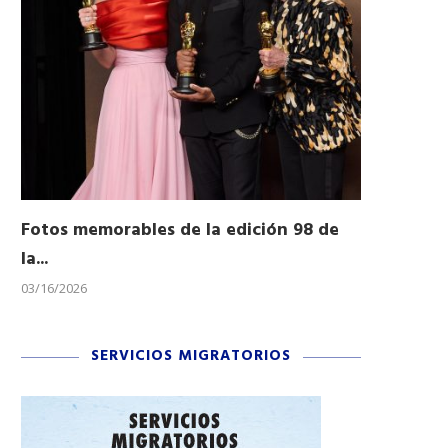
Fotos memorables de la edición 98 de
Honran a 
la...
Desfile...
03/16/2026
11/04/2025
SERVICIOS MIGRATORIOS