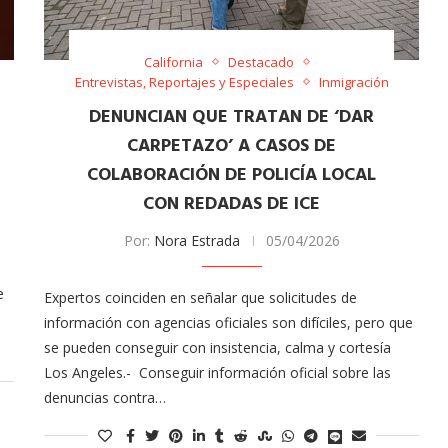
California
Destacado
Entrevistas, Reportajes y Especiales
Inmigración
DENUNCIAN QUE TRATAN DE ‘DAR
CARPETAZO’ A CASOS DE
COLABORACIÓN DE POLICÍA LOCAL
CON REDADAS DE ICE
Arana recorren
Cuchicheos del Latin Grammy 2024
Por:
Nora Estrada
05/04/2026
11/20/2024
e
​Expertos coinciden en señalar que solicitudes de
información con agencias oficiales son difíciles, pero que
se pueden conseguir con insistencia, calma y cortesía
Los Angeles.- Conseguir información oficial sobre las
denuncias contra…