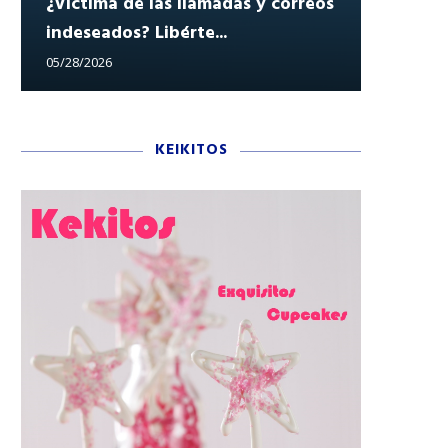
¿Víctima de las llamadas y correos
indeseados? Libérte...
Reclam
05/28/2026
05/27/202
KEIKITOS