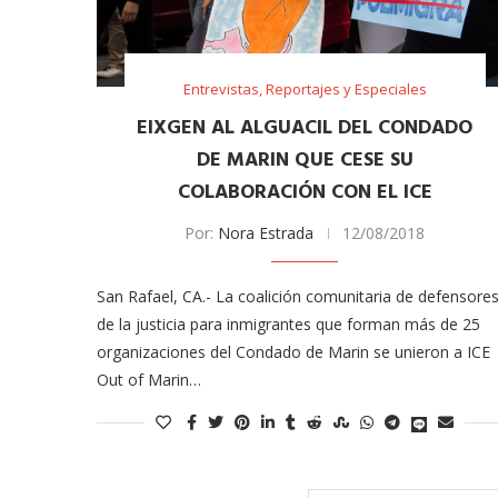
odarte habla sobre su
A former acting direc
 en ‘Casi...
CDC claims...
03/18/2026
Entrevistas, Reportajes y Especiales
EIXGEN AL ALGUACIL DEL CONDADO
DE MARIN QUE CESE SU
COLABORACIÓN CON EL ICE
Por:
Nora Estrada
12/08/2018
San Rafael, CA.- La coalición comunitaria de defensore
de la justicia para inmigrantes que forman más de 25
organizaciones del Condado de Marin se unieron a ICE
Out of Marin…