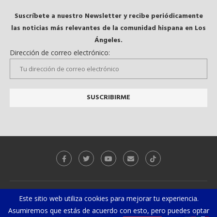
Suscríbete a nuestro Newsletter y recibe periódicamente
las noticias más relevantes de la comunidad hispana en Los
Ángeles.
Dirección de correo electrónico:
Galeria
Videos
Este sitio web utiliza cookies para mejorar tu experiencia.
Asumiremos que estás de acuerdo con esto, pero puedes optar
@2019 - Todos los derechos reservados. Diseñado y desarrollado por
El