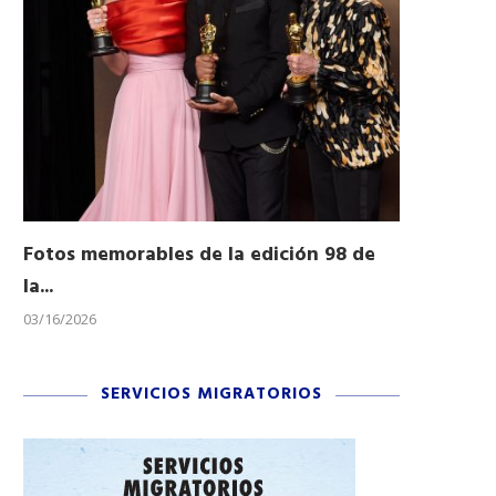
Fotos memorables de la edición 98 de
Honran a 
la...
Desfile...
03/16/2026
11/04/2025
SERVICIOS MIGRATORIOS