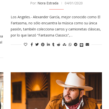
tor of the
Por:
Nora Estrada
04/01/2020
Tu voz importa ¡Sal a votar!
11/03/2025
Los Angeles.- Alexander García, mejor conocido como El
Fantasma, no sólo encuentra la música como su única
pasión, también colecciona carros y camionetas clásicas,
por lo que lanzó “Fantasma Classics”,…
na
el