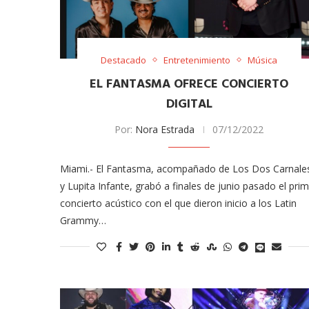
Destacado
Entretenimiento
Música
EL FANTASMA OFRECE CONCIERTO
DIGITAL
Por:
Nora Estrada
07/12/2022
meras imágenes de ‘Velvet
Fabiola Guajardo e Iván 
Miami.- El Fantasma, acompañado de Los Dos Carnale
perio’
alfombra roja...
y Lupita Infante, grabó a finales de junio pasado el pri
02/09/2025
concierto acústico con el que dieron inicio a los Latin
Grammy…