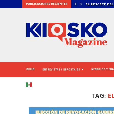
PUBLICACIONES RECIENTES
 DEL CINERAMA DOME
VADHIR DERBEZ,
INICIO
NEGOCIOS Y FI
ENTREVISTAS Y REPORTAJES
TAG:
E