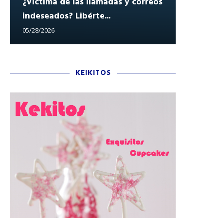
¿Víctima de las llamadas y correos
indeseados? Libérte...
Reclam
05/28/2026
05/27/202
KEIKITOS