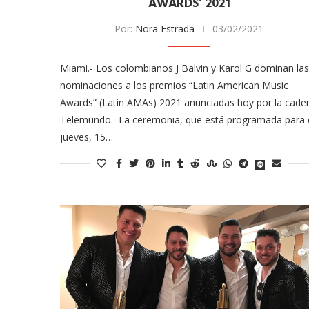
odarte habla sobre su
A former acting direc
AWARDS’ 2021
 en ‘Casi...
CDC claims...
Por:
Nora Estrada
03/02/2021
03/18/2026
Miami.- Los colombianos J Balvin y Karol G dominan las
nominaciones a los premios “Latin American Music
Awards” (Latin AMAs) 2021 anunciadas hoy por la cade
Telemundo. La ceremonia, que está programada para 
jueves, 15…