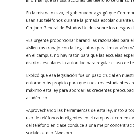
informan que las distracciones del teléfono celular so
En la misma misiva, el gobernador agregó que Common 
usan sus teléfonos durante la jornada escolar durante
Cirujano General de Estados Unidos sobre los riesgos de
«Es urgente proporcionar barandillas razonables para el
«Mientras trabajo con la Legislatura para limitar aún má
en el campus, no hay razón para que las escuelas espere
distritos escolares la autoridad para regular el uso de t
meras imágenes de ‘Velvet
Fabiola Guajardo e Iván 
Explicó que esa legislación fue un paso crucial en nues
perio’
alfombra roja...
entorno más propicio para que nuestros estudiantes apr
02/09/2025
máximo esta ley para abordar las crecientes preocupaci
académico.
«Aprovechando las herramientas de esta ley, insto a todo
uso de teléfonos inteligentes en el campus al comenzar 
del teléfono en clase conduce a una mejor concentraci
sociales», dijo Nwesom.