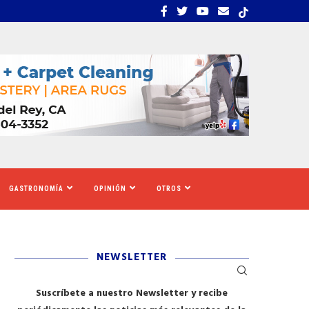
OMBRE QUE CONVIRTIÓ UNA ESCOBA...
EL MUSEO LUCAS DE ART
GASTRONOMÍA
OPINIÓN
OTROS
NEWSLETTER
Suscríbete a nuestro Newsletter y recibe