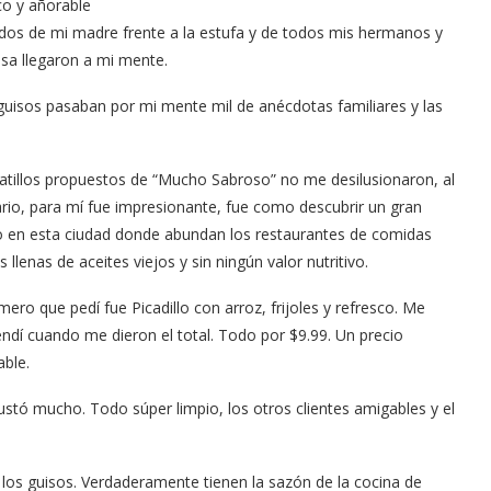
co y añorable
dos de mi madre frente a la estufa y de todos mis hermanos y
sa llegaron a mi mente.
guisos pasaban por mi mente mil de anécdotas familiares y las
latillos propuestos de “Mucho Sabroso” no me desilusionaron, al
rio, para mí fue impresionante, fue como descubrir un gran
o en esta ciudad donde abundan los restaurantes de comidas
Arana recorren
Cuchicheos del Latin Grammy 2024
s llenas de aceites viejos y sin ningún valor nutritivo.
11/20/2024
mero que pedí fue Picadillo con arroz, frijoles y refresco. Me
ndí cuando me dieron el total. Todo por $9.99. Un precio
able.
tó mucho. Todo súper limpio, los otros clientes amigables y el
los guisos. Verdaderamente tienen la sazón de la cocina de