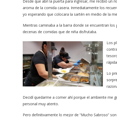
Desde que abrí la puerta para ingresar, me recibió un ri
aroma de la comida casera. Inmediatamente los recuer
yo esperando que colocara la sartén en medio de la me
Mientras caminaba a la barra donde se encuentran los 
decenas de comidas que de niña disfrutaba.
Los p
contra
tesor
meras imágenes de ‘Velvet
Fabiola Guajardo e Iván 
rápida
perio’
alfombra roja...
Lo pri
02/09/2025
sorpre
razon
Decidí quedarme a comer ahí porque el ambiente me gus
personal muy atento.
Pero definitivamente lo mejor de “Mucho Sabroso” son 