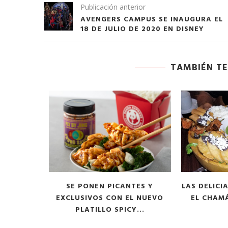
 en ‘Casi...
CDC claims...
Publicación anterior
AVENGERS CAMPUS SE INAUGURA EL
03/18/2026
18 DE JULIO DE 2020 EN DISNEY
TAMBIÉN TE
 LANZA
SE PONEN PICANTES Y
LAS DELIC
OMPENSAS
EXCLUSIVOS CON EL NUEVO
EL CHAM
PLATILLO SPICY...