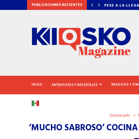
PUBLICACIONES RECIENTES
LEGADA DE EL NIÑO, EL...
PARA LAS SOBRE
INICIO
NEGOCIOS Y FI
ENTREVISTAS Y REPORTAJES
Destacado
‘MUCHO SABROSO’ COCINA 