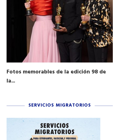
Fotos memorables de la edición 98 de
Honran a 
la...
Desfile...
03/16/2026
11/04/2025
SERVICIOS MIGRATORIOS