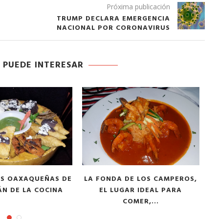
Tu voz importa ¡Sal a votar!
Próxima publicación
TRUMP DECLARA EMERGENCIA
11/03/2025
NACIONAL POR CORONAVIRUS
 PUEDE INTERESAR
C
IAS OAXAQUEÑAS DE
LA FONDA DE LOS CAMPEROS,
ÁN DE LA COCINA
EL LUGAR IDEAL PARA
COMER,...