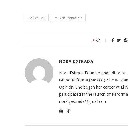
LAS VEGAS
MUCHO SABROSO
1
NORA ESTRADA
Nora Estrada Founder and editor of 
Grupo Reforma (Mexico). She was an e
Opinión. She began her career at El
participated in the launch of Refor
noralyestrada@gmail.com
odarte habla sobre su
A former acting direc