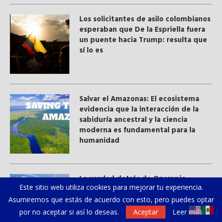
Los solicitantes de asilo colombianos
esperaban que De la Espriella fuera
un puente hacia Trump: resulta que
sí lo es
Salvar el Amazonas: El ecosistema
evidencia que la interacción de la
sabiduría ancestral y ​la ciencia
moderna​ es fundamental para la
humanidad
La verdad detrás de Ozempic
Este sitio web utiliza cookies para mejorar tu experiencia.
Asumiremos que estás de acuerdo con esto, pero puedes optar
por no aceptar si así lo deseas.
Aceptar
Leer más