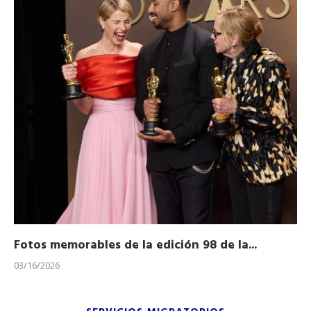
Fotos memorables de la edición 98 de la...
Ho
03/16/2026
11/