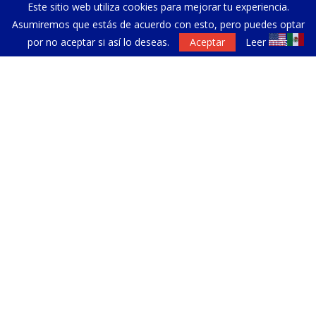
Este sitio web utiliza cookies para mejorar tu experiencia.
Asumiremos que estás de acuerdo con esto, pero puedes optar
por no aceptar si así lo deseas.
Aceptar
Leer más
La verdad detrás de Ozempic
Ne
sa
NEWSLETTER
Suscríbete a nuestro Newsletter y recibe periódicamente
las noticias más relevantes de la comunidad hispana en Los
Ángeles.
Dirección de correo electrónico: