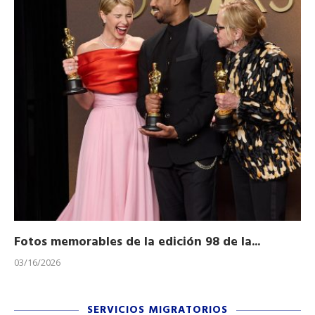
Fotos memorables de la edición 98 de la...
Ho
03/16/2026
11/
SERVICIOS MIGRATORIOS