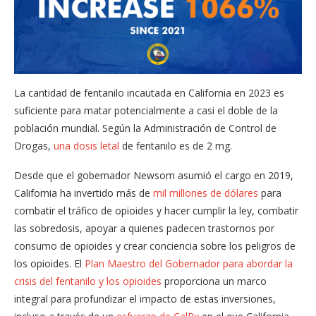
La cantidad de fentanilo incautada en California en 2023 es
suficiente para matar potencialmente a casi el doble de la
población mundial. Según la Administración de Control de
Drogas,
una dosis letal
de fentanilo es de 2 mg.
Desde que el gobernador Newsom asumió el cargo en 2019,
California ha invertido más de
mil millones de dólares
para
combatir el tráfico de opioides y hacer cumplir la ley, combatir
las sobredosis, apoyar a quienes padecen trastornos por
consumo de opioides y crear conciencia sobre los peligros de
los opioides. El
Plan Maestro del Gobernador para abordar la
crisis del fentanilo y los opioides
proporciona un marco
integral para profundizar el impacto de estas inversiones,