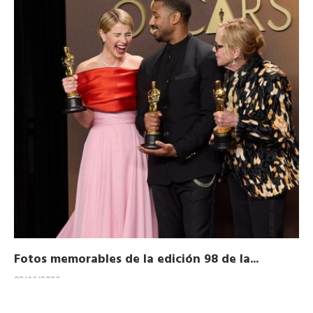
Fotos memorables de la edición 98 de la...
Ho
03/16/2026
11/