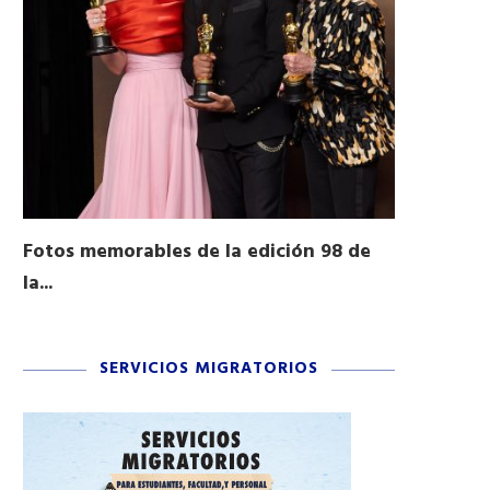
Fotos memorables de la edición 98 de
Honran a 
la...
Desfile...
03/16/2026
11/04/2025
SERVICIOS MIGRATORIOS