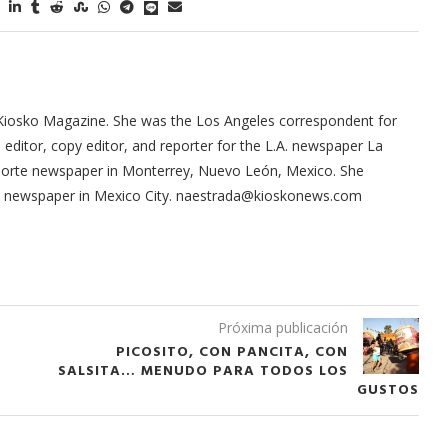
Kiosko Magazine. She was the Los Angeles correspondent for
ditor, copy editor, and reporter for the L.A. newspaper La
 Norte newspaper in Monterrey, Nuevo León, Mexico. She
ma newspaper in Mexico City. naestrada@kioskonews.com
Arana recorren
Cuchicheos del Latin Grammy 2024
11/20/2024
Próxima publicación
PICOSITO, CON PANCITA, CON
SALSITA… MENUDO PARA TODOS LOS
GUSTOS