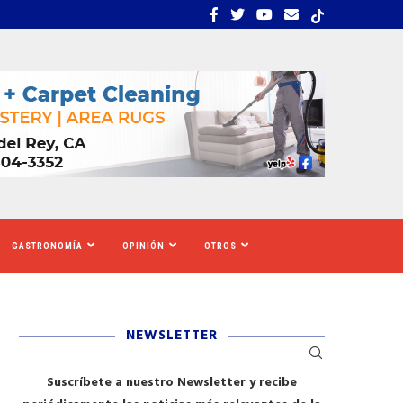
UE CALIFORNIA AUMENTARÁ EL SALARIO MÍNIMO
​REDADAS DE ICE SIEMBR
GASTRONOMÍA
OPINIÓN
OTROS
NEWSLETTER
Suscríbete a nuestro Newsletter y recibe