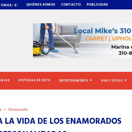
QUIÉNES SOMOS
CONTACTO
PUBLICIDAD
RÁS DE OZEMPIC
NEWSOM ASEGURA Q
NANZAS
HISTORIAS DE EXITO
ENTRETENIMIENTO
VIDA Y ESTILO
a
Destacado
 LA VIDA DE LOS ENAMORADOS