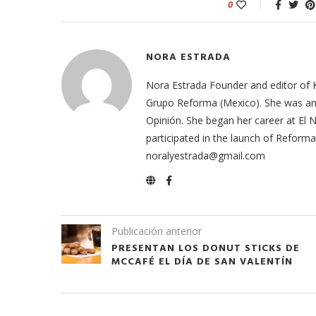
0
NORA ESTRADA
Nora Estrada Founder and editor of 
Grupo Reforma (Mexico). She was an e
Opinión. She began her career at El
participated in the launch of Refor
noralyestrada@gmail.com
meras imágenes de ‘Velvet
Fabiola Guajardo e Iván 
perio’
alfombra roja...
02/09/2025
Publicación anterior
PRESENTAN LOS DONUT STICKS DE
MCCAFÉ EL DÍA DE SAN VALENTÍN