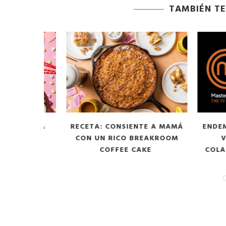
TAMBIÉN TE
PARA LA
RECETA: CONSIENTE A MAMÁ
ENDEMOLS
GAR
CON UN RICO BREAKROOM
VIPS
COFFEE CAKE
COLABOR
DE 