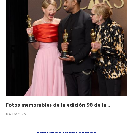
Fotos memorables de la edición 98 de la...
Ho
03/16/2026
11/