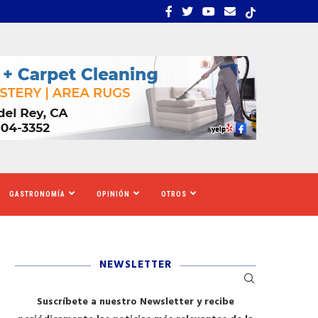
: EL ECOSISTEMA EVIDENCIA QUE LA...
LA VERDAD DETRÁS DE 
GASTRONOMÍA
OPINIÓN
OTROS
NEWSLETTER
Suscríbete a nuestro Newsletter y recibe