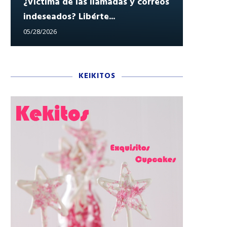
¿Víctima de las llamadas y correos
indeseados? Libérte...
Reclam
05/28/2026
05/27/202
KEIKITOS