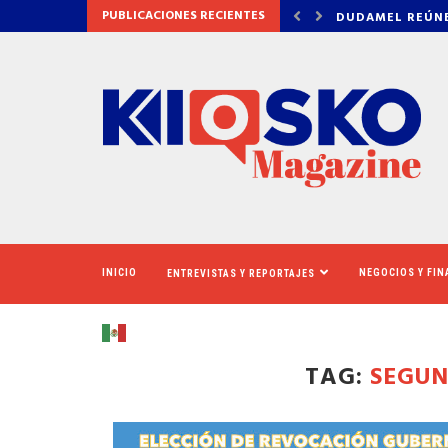
PUBLICACIONES RECIENTES
NE A LOS TIGRES DEL NORTE, LILA...
LOS SOLICITANT
INICIO
NEGOCIOS Y FI
ENTREVISTAS Y REPORTAJES
TAG:
SEGU