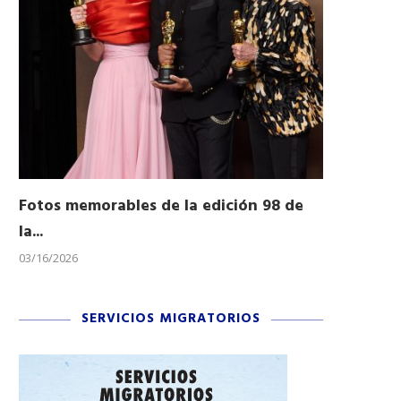
Fotos memorables de la edición 98 de
Honran a 
la...
Desfile...
03/16/2026
11/04/2025
SERVICIOS MIGRATORIOS