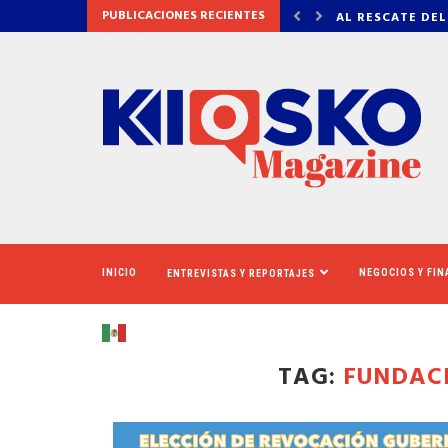
PUBLICACIONES RECIENTES
 DEL CINERAMA DOME
VADHIR DERBEZ,
INICIO
NEGOCIOS Y FI
ENTREVISTAS Y REPORTAJES
TAG:
FUNDAC