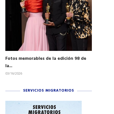
Fotos memorables de la edición 98 de
Honran a 
la...
Desfile...
03/16/2026
11/04/2025
SERVICIOS MIGRATORIOS