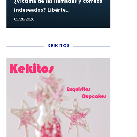
¿Víctima de las llamadas y correos
indeseados? Libérte...
Reclam
05/28/2026
05/27/202
KEIKITOS