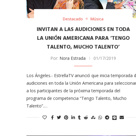
Destacado
Música
INVITAN A LAS AUDICIONES EN TODA
LA UNIÓN AMERICANA PARA ‘TENGO
TALENTO, MUCHO TALENTO’
Por:
Nora Estrada
01/17/2019
meras imágenes de ‘Velvet
Fabiola Guajardo e Iván 
Los Ángeles.- EstrellaTV anunció que inicia temporada 
perio’
alfombra roja...
audiciones en toda la Unión Americana para selecciona
02/09/2025
a los participantes de la próxima temporada del
programa de competencia “Tengo Talento, Mucho
Talento”.…