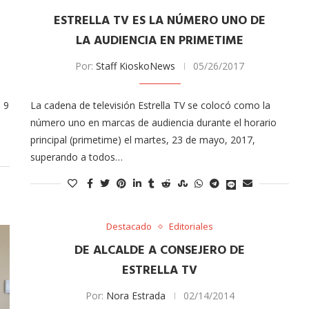
tor of the
ESTRELLA TV ES LA NÚMERO UNO DE
Tu voz importa ¡Sal a votar!
LA AUDIENCIA EN PRIMETIME
11/03/2025
Por:
Staff KioskoNews
05/26/2017
s 9
La cadena de televisión Estrella TV se colocó como la
número uno en marcas de audiencia durante el horario
principal (primetime) el martes, 23 de mayo, 2017,
superando a todos…
Destacado
Editoriales
DE ALCALDE A CONSEJERO DE
ESTRELLA TV
Por:
Nora Estrada
02/14/2014