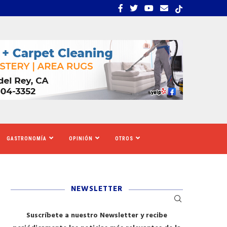
EMBRA ESTRÉS, INCERTIDUMBRE Y MIEDO...
CALIFORNIA SE MOVILIZ
GASTRONOMÍA
OPINIÓN
OTROS
NEWSLETTER
Suscríbete a nuestro Newsletter y recibe