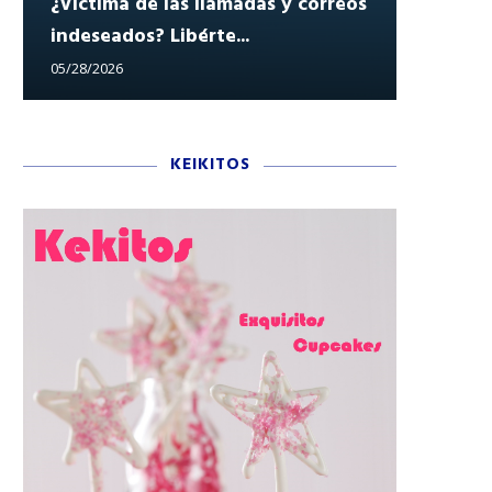
¿Víctima de las llamadas y correos
indeseados? Libérte...
Reclam
05/28/2026
05/27/202
KEIKITOS