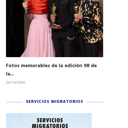
Fotos memorables de la edición 98 de
Honran a 
la...
Desfile...
03/16/2026
11/04/2025
SERVICIOS MIGRATORIOS