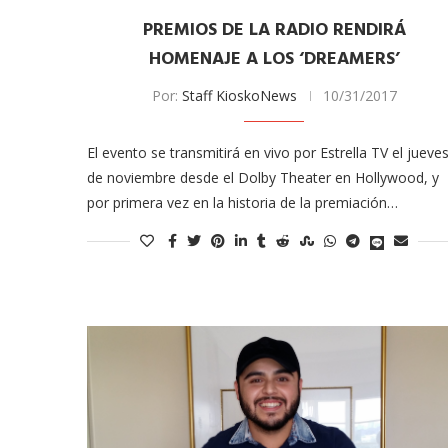
odarte habla sobre su
A former acting direc
PREMIOS DE LA RADIO RENDIRÁ
 en ‘Casi...
CDC claims...
HOMENAJE A LOS ‘DREAMERS’
03/18/2026
Por:
Staff KioskoNews
10/31/2017
El evento se transmitirá en vivo por Estrella TV el jueve
de noviembre desde el Dolby Theater en Hollywood, y
por primera vez en la historia de la premiación…