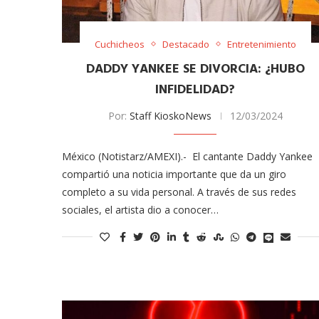
Cuchicheos
Destacado
Entretenimiento
DADDY YANKEE SE DIVORCIA: ¿HUBO
INFIDELIDAD?
Por:
Staff KioskoNews
12/03/2024
México (Notistarz/AMEXI).- El cantante Daddy Yankee
meras imágenes de ‘Velvet
Fabiola Guajardo e Iván 
compartió una noticia importante que da un giro
perio’
alfombra roja...
completo a su vida personal. A través de sus redes
02/09/2025
sociales, el artista dio a conocer…