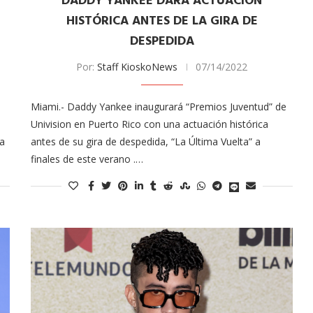
DADDY YANKEE DARÁ ACTUACIÓN
tor of the
HISTÓRICA ANTES DE LA GIRA DE
Tu voz importa ¡Sal a votar!
DESPEDIDA
11/03/2025
Por:
Staff KioskoNews
07/14/2022
Miami.- Daddy Yankee inaugurará “Premios Juventud” de
Univision en Puerto Rico con una actuación histórica
ia
antes de su gira de despedida, “La Última Vuelta” a
finales de este verano .…