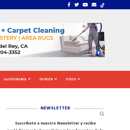
EMBRA ESTRÉS, INCERTIDUMBRE Y MIEDO...
CALIFORNIA SE MOVILIZ
GASTRONOMÍA
OPINIÓN
OTROS
NEWSLETTER
Suscríbete a nuestro Newsletter y recibe