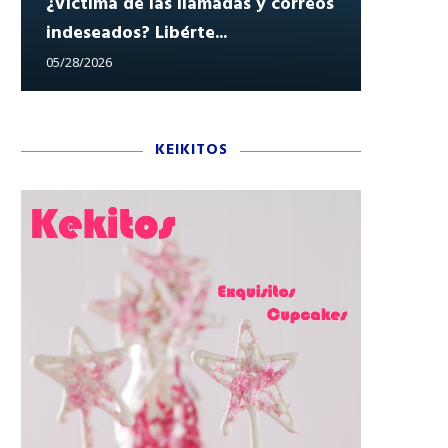
¿Víctima de las llamadas y correos
indeseados? Libérte...
Reclam
05/28/2026
05/27/202
KEIKITOS