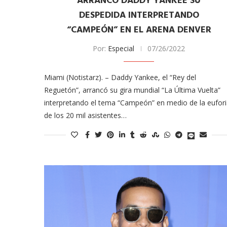
ARRANCÓ DADDY YANKEE SU
odarte habla sobre su
A former acting direc
DESPEDIDA INTERPRETANDO
 en ‘Casi...
CDC claims...
“CAMPEÓN” EN EL ARENA DENVER
03/18/2026
Por:
Especial
07/26/2022
Miami (Notistarz). – Daddy Yankee, el “Rey del
Reguetón”, arrancó su gira mundial “La Última Vuelta”
interpretando el tema “Campeón” en medio de la eufor
de los 20 mil asistentes…