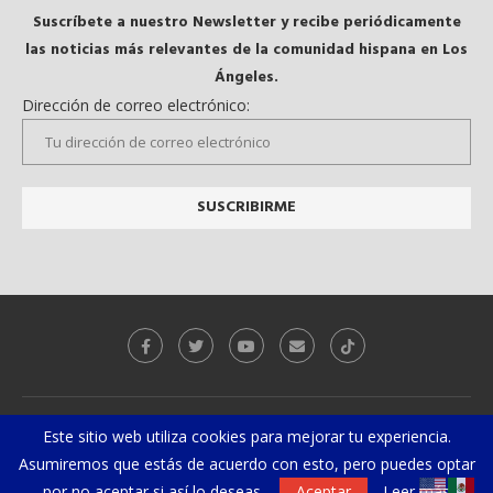
Suscríbete a nuestro Newsletter y recibe periódicamente
las noticias más relevantes de la comunidad hispana en Los
Ángeles.
Dirección de correo electrónico:
Galeria
Videos
Este sitio web utiliza cookies para mejorar tu experiencia.
Asumiremos que estás de acuerdo con esto, pero puedes optar
@2019 - Todos los derechos reservados. Diseñado y desarrollado por
El
Gurú Geek
por no aceptar si así lo deseas.
Aceptar
Leer más