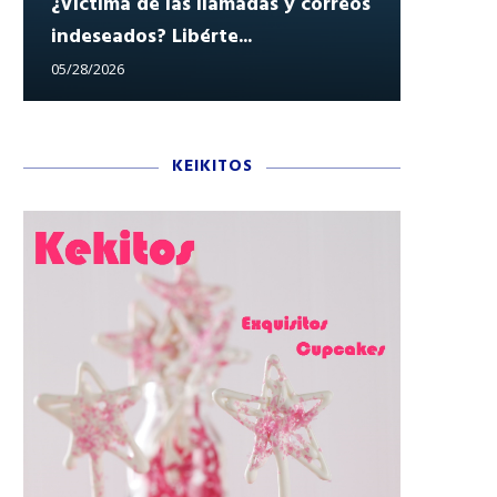
¿Víctima de las llamadas y correos
indeseados? Libérte...
Reclam
05/28/2026
05/27/202
KEIKITOS