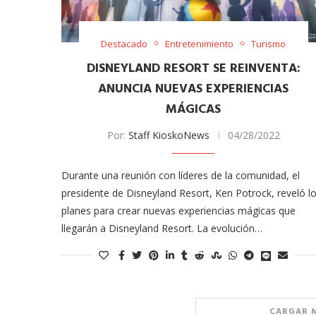
Destacado
Entretenimiento
Turismo
DISNEYLAND RESORT SE REINVENTA:
ANUNCIA NUEVAS EXPERIENCIAS
MÁGICAS
Por:
Staff KioskoNews
04/28/2022
meras imágenes de ‘Velvet
Fabiola Guajardo e Iván 
Durante una reunión con líderes de la comunidad, el
perio’
alfombra roja...
presidente de Disneyland Resort, Ken Potrock, reveló l
02/09/2025
planes para crear nuevas experiencias mágicas que
llegarán a Disneyland Resort. La evolución…
CARGAR 