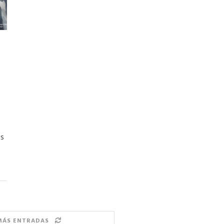
Arana recorren
Cuchicheos del Latin Grammy 2024
11/20/2024
os
MÁS ENTRADAS