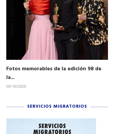
Fotos memorables de la edición 98 de
Honran a 
la...
Desfile...
03/16/2026
11/04/2025
SERVICIOS MIGRATORIOS