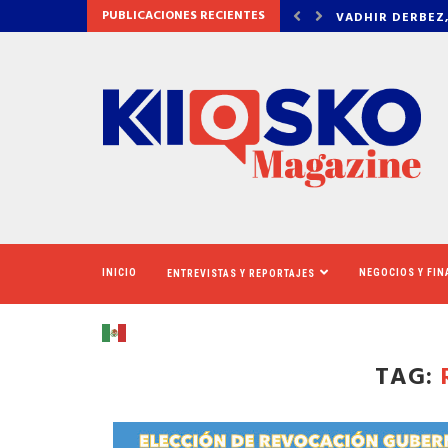
PUBLICACIONES RECIENTES
BEZ, ROB SCHNEIDER, PAULINA DÁVILA Y CHRISTAN...
DUDAMEL REÚNE 
INICIO
NEGOCIOS Y FI
ENTREVISTAS Y REPORTAJES
TAG: