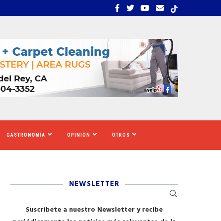
DE ASILO COLOMBIANOS ESPERABAN QUE DE...
SALVAR EL AMAZONAS: E
GASTRONOMÍA
OPINIÓN
OTROS
NEWSLETTER
Suscríbete a nuestro Newsletter y recibe