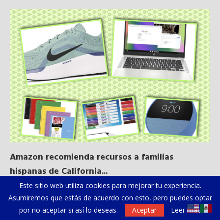
Amazon recomienda recursos a familias
Al
hispanas de California...
Este sitio web utiliza cookies para mejorar tu experiencia.
NEWSLETTER
Asumiremos que estás de acuerdo con esto, pero puedes optar
por no aceptar si así lo deseas.
Aceptar
Leer más