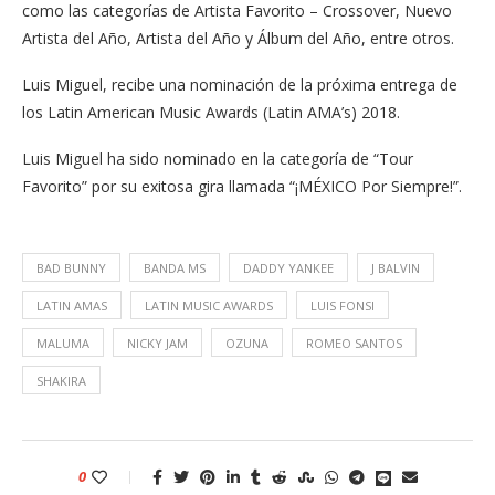
como las categorías de Artista Favorito – Crossover, Nuevo
Artista del Año, Artista del Año y Álbum del Año, entre otros.
Luis Miguel, recibe una nominación de la próxima entrega de
los Latin American Music Awards (Latin AMA’s) 2018.
Luis Miguel ha sido nominado en la categoría de “Tour
Favorito” por su exitosa gira llamada “¡MÉXICO Por Siempre!”.
BAD BUNNY
BANDA MS
DADDY YANKEE
J BALVIN
LATIN AMAS
LATIN MUSIC AWARDS
LUIS FONSI
MALUMA
NICKY JAM
OZUNA
ROMEO SANTOS
SHAKIRA
0