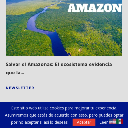
Salvar el Amazonas: El ecosistema evidencia
La
que la...
NEWSLETTER
Suscríbete a nuestro Newsletter y recibe periódicamente
Este sitio web utiliza cookies para mejorar tu experiencia.
las noticias más relevantes de la comunidad hispana en Los
Asumiremos que estás de acuerdo con esto, pero puedes optar
Ángeles.
por no aceptar si así lo deseas.
Aceptar
Leer más
Dirección de correo electrónico: