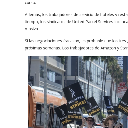
curso.
Además, los trabajadores de servicio de hoteles y res
tiempo, los sindicatos de United Parcel Services Inc. ac
masiva.
Si las negociaciones fracasan, es probable que los tres
próximas semanas. Los trabajadores de Amazon y Starbu
meras imágenes de ‘Velvet
Fabiola Guajardo e Iván 
perio’
alfombra roja...
02/09/2025