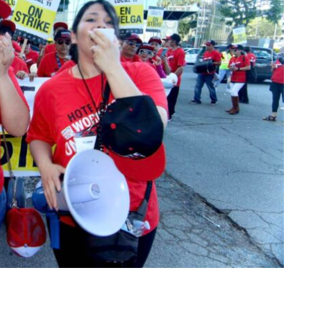
tor of the
Tu voz importa ¡Sal a votar!
11/03/2025