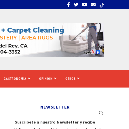
UE CALIFORNIA AUMENTARÁ EL SALARIO MÍNIMO
​REDADAS DE ICE SIEMBR
GASTRONOMÍA
OPINIÓN
OTROS
NEWSLETTER
Suscríbete a nuestro Newsletter y recibe