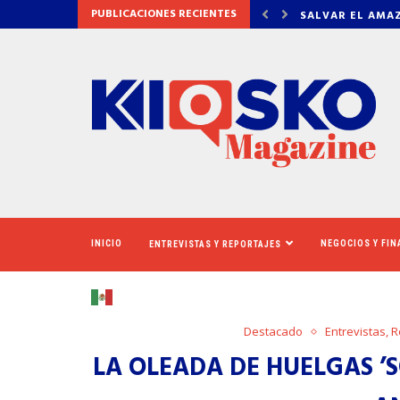
PUBLICACIONES RECIENTES
AMAZONAS: EL ECOSISTEMA EVIDENCIA QUE LA...
LA VERDAD DET
INICIO
NEGOCIOS Y FI
ENTREVISTAS Y REPORTAJES
Destacado
Entrevistas, 
LA OLEADA DE HUELGAS ​’S