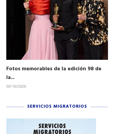
Fotos memorables de la edición 98 de
Honran a 
la...
Desfile...
03/16/2026
11/04/2025
SERVICIOS MIGRATORIOS