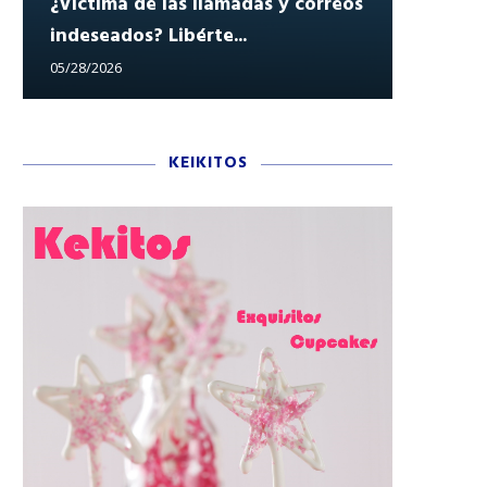
¿Víctima de las llamadas y correos
indeseados? Libérte...
Reclam
05/28/2026
05/27/202
KEIKITOS