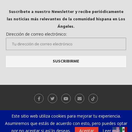
Suscríbete a nuestro Newsletter y recibe periódicamente
las noticias más relevantes de la comunidad hispana en Los
Ángeles.
Dirección de correo electrónico:
Este sitio web utiliza cookies para mejorar tu experiencia.
Galeria
Videos
Asumiremos que estás de acuerdo con esto, pero puedes optar
por no aceptar si así lo deseas.
Aceptar
Leer más
@2019 - Todos los derechos reservados. Diseñado y desarrollado por
El