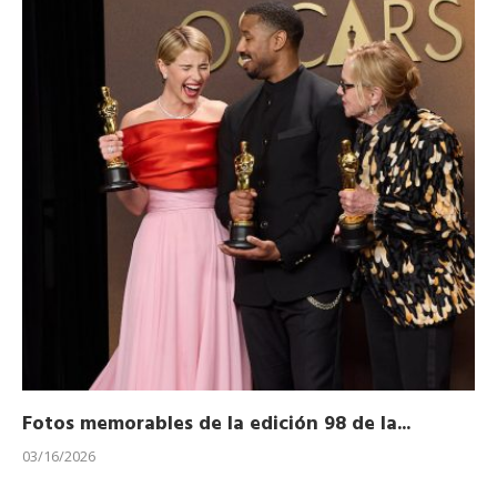
Fotos memorables de la edición 98 de la...
Ho
03/16/2026
11/