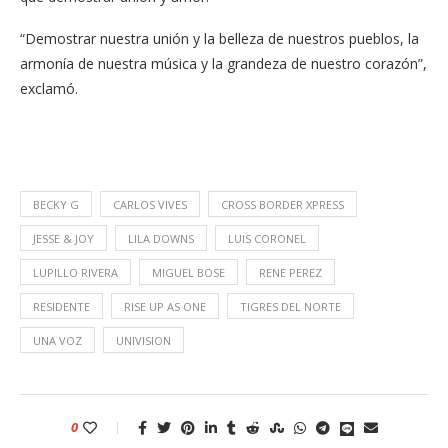
“Demostrar nuestra unión y la belleza de nuestros pueblos, la
armonía de nuestra música y la grandeza de nuestro corazón”,
exclamó.
BECKY G
CARLOS VIVES
CROSS BORDER XPRESS
JESSE & JOY
LILA DOWNS
LUIS CORONEL
LUPILLO RIVERA
MIGUEL BOSE
RENE PEREZ
RESIDENTE
RISE UP AS ONE
TIGRES DEL NORTE
UNA VOZ
UNIVISION
0