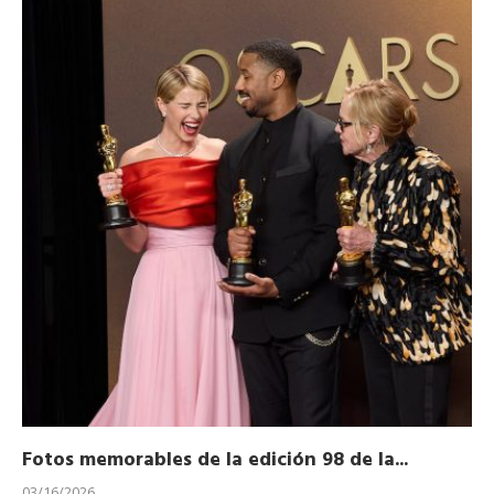
Fotos memorables de la edición 98 de la...
Ho
03/16/2026
11/