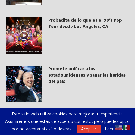
Probadita de lo que es el 90’s Pop
Tour desde Los Angeles, CA
Promete unificar a los
estadounidenses y sanar las heridas
del país
Este sitio web utiliza cookies para mejorar tu experiencia.
Los solicitantes de asilo colombianos
Asumiremos que estás de acuerdo con esto, pero puedes optar
esperaban que De la Espriella fuera
por no aceptar si así lo deseas.
Aceptar
Leer más
un puente hacia Trump: resulta que