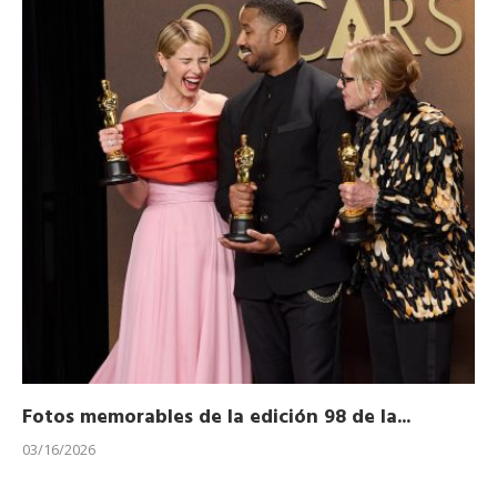
Fotos memorables de la edición 98 de la...
Ho
03/16/2026
11/