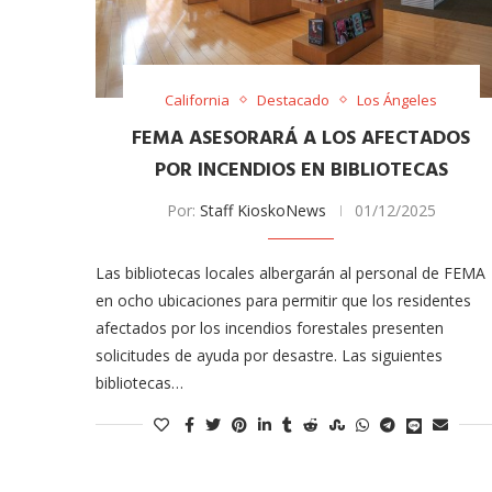
California
Destacado
Los Ángeles
FEMA ASESORARÁ A LOS AFECTADOS
POR INCENDIOS EN BIBLIOTECAS
Por:
Staff KioskoNews
01/12/2025
meras imágenes de ‘Velvet
Fabiola Guajardo e Iván 
Las bibliotecas locales albergarán al personal de FEMA
perio’
alfombra roja...
en ocho ubicaciones para permitir que los residentes
02/09/2025
afectados por los incendios forestales presenten
solicitudes de ayuda por desastre. Las siguientes
bibliotecas…