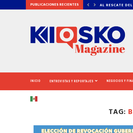
PUBLICACIONES RECIENTES
 DEL CINERAMA DOME
VADHIR DERBEZ,
INICIO
NEGOCIOS Y FI
ENTREVISTAS Y REPORTAJES
TAG:
B