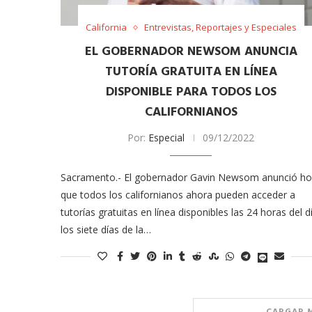
odarte habla sobre su
A former acting direc
 en ‘Casi...
CDC claims...
California
Entrevistas, Reportajes y Especiales
03/18/2026
EL GOBERNADOR NEWSOM ANUNCIA
TUTORÍA GRATUITA EN LÍNEA
DISPONIBLE PARA TODOS LOS
CALIFORNIANOS
Por:
Especial
09/12/2022
Sacramento.- El gobernador Gavin Newsom anunció ho
que todos los californianos ahora pueden acceder a
tutorías gratuitas en línea disponibles las 24 horas del d
los siete días de la…