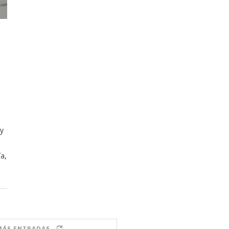
tor of the
Tu voz importa ¡Sal a votar!
11/03/2025
y
ía,