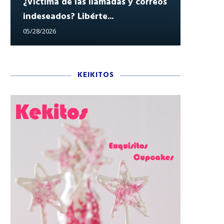
¿Víctima de las llamadas y correos
indeseados? Libérte...
Reclam
05/28/2026
05/27/202
KEIKITOS