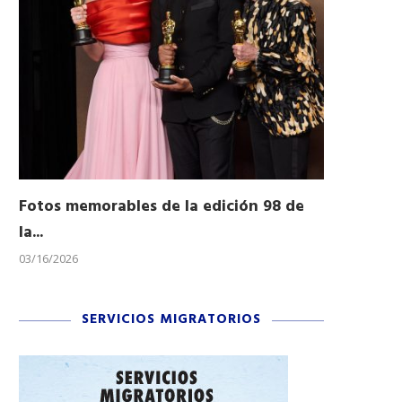
Fotos memorables de la edición 98 de
Honran a 
la...
Desfile...
03/16/2026
11/04/2025
SERVICIOS MIGRATORIOS