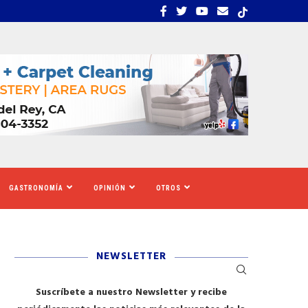
S TIGRES DEL NORTE, LILA...
LOS SOLICITANTES DE A
GASTRONOMÍA
OPINIÓN
OTROS
NEWSLETTER
Suscríbete a nuestro Newsletter y recibe