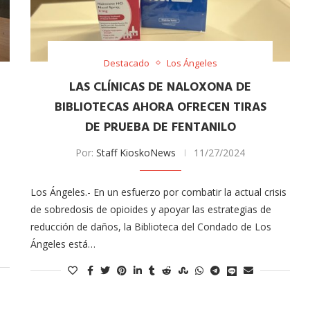
Destacado
Los Ángeles
LAS CLÍNICAS DE NALOXONA DE
BIBLIOTECAS AHORA OFRECEN TIRAS
DE PRUEBA DE FENTANILO
Por:
Staff KioskoNews
11/27/2024
Arana recorren
Cuchicheos del Latin Grammy 2024
11/20/2024
Los Ángeles.- En un esfuerzo por combatir la actual crisis
de sobredosis de opioides y apoyar las estrategias de
reducción de daños, la Biblioteca del Condado de Los
Ángeles está…