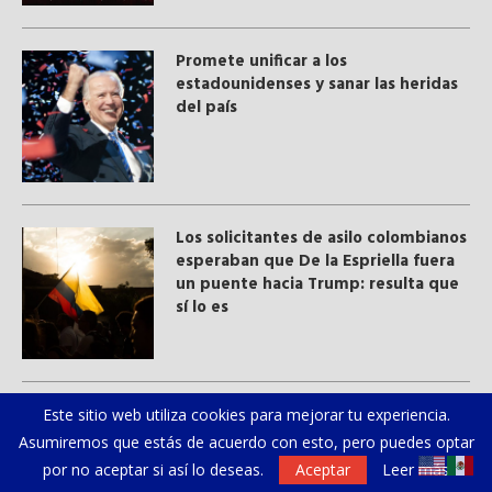
Promete unificar a los
estadounidenses y sanar las heridas
del país
Los solicitantes de asilo colombianos
esperaban que De la Espriella fuera
un puente hacia Trump: resulta que
sí lo es
Salvar el Amazonas: El ecosistema
Este sitio web utiliza cookies para mejorar tu experiencia.
evidencia que la interacción de la
Asumiremos que estás de acuerdo con esto, pero puedes optar
sabiduría ancestral y ​la ciencia
por no aceptar si así lo deseas.
Aceptar
Leer más
moderna​ es fundamental para la