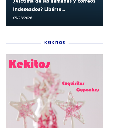
¿Víctima de las llamadas y correos
indeseados? Libérte...
Reclam
05/28/2026
05/27/202
KEIKITOS