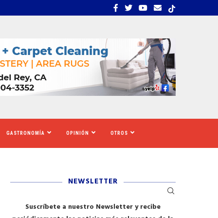
S TIGRES DEL NORTE, LILA...
LOS SOLICITANTES DE A
GASTRONOMÍA
OPINIÓN
OTROS
NEWSLETTER
Suscríbete a nuestro Newsletter y recibe