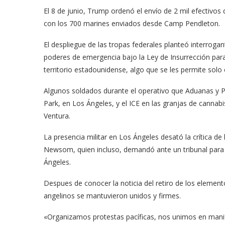
El 8 de junio, Trump ordenó el envío de 2 mil efectivos
con los 700 marines enviados desde Camp Pendleton.
El despliegue de las tropas federales planteó interrogant
poderes de emergencia bajo la Ley de Insurrección para 
territorio estadounidense, algo que se les permite solo 
Algunos soldados durante el operativo que Aduanas y Pr
Park, en Los Ángeles, y el ICE en las granjas de cannabis
meras imágenes de ‘Velvet
Fabiola Guajardo e Iván 
Ventura.
perio’
alfombra roja...
La presencia militar en Los Ángeles desató la crítica de
02/09/2025
Newsom, quien incluso, demandó ante un tribunal para el
Ángeles.
Despues de conocer la noticia del retiro de los element
angelinos se mantuvieron unidos y firmes.
«Organizamos protestas pacíficas, nos unimos en mani