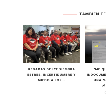
TAMBIÉN TE
SIEMBRA
‘ME QUEDÉ HELADO’:
LLEVARÁN 
UMBRE Y
INDOCUMENTADO ENFRENTA
..
UNA MULTA POR $1.8
MILLONES...