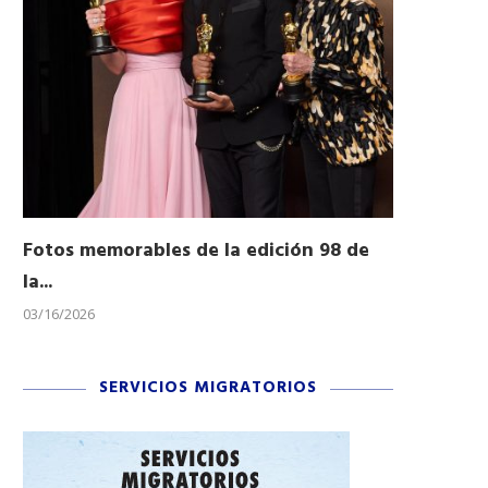
Fotos memorables de la edición 98 de
Honran a 
la...
Desfile...
03/16/2026
11/04/2025
SERVICIOS MIGRATORIOS