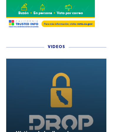
VIDEOS
MPACTOS EN EL SERVICIO DE
UN AÑO DESPUÉS DE L
TRANSPORTE Y CALLES
REDADA EN GLASS HOU
FARMS,...