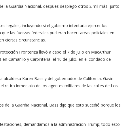
 de la Guardia Nacional, despues desplego otros 2 mil más, junto
es legales, incluyendo si el gobierno intentaría ejercer los
que las fuerzas federales pudieran hacer tareas policiales en
en ciertas circunstancias.
otección Fronteriza llevó a cabo el 7 de julio en MacArthur
 en Camarillo y Carpintería, el 10 de julio, en el condado de
Arana recorren
Cuchicheos del Latin Grammy 2024
11/20/2024
 la alcaldesa Karen Bass y del gobernador de California, Gavin
 retiro inmediato de los agentes militares de las calles de Los
os de la Guardia Nacional, Bass dijo que esto sucedió porque los
festaciones, demandamos a la administración Trump; todo esto