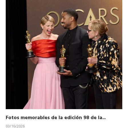
Fotos memorables de la edición 98 de la...
Ho
03/16/2026
11/