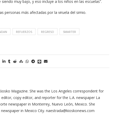
e siendo muy bajo, y eso incluye a los niños en las escuelas”.
as personas más afectadas por la viruela del simio.
NDAN
REFUERZOS
REGRESO
SMARTER
Kiosko Magazine. She was the Los Angeles correspondent for
ditor, copy editor, and reporter for the L.A. newspaper La
 Norte newspaper in Monterrey, Nuevo León, Mexico. She
ma newspaper in Mexico City. naestrada@kioskonews.com