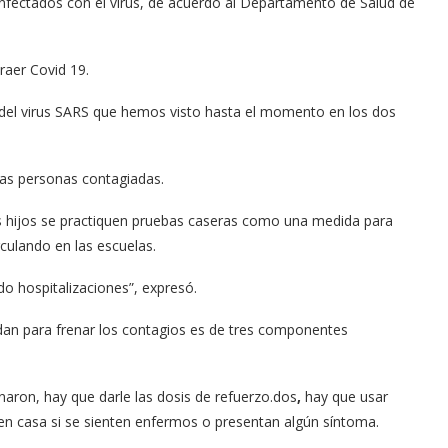
infectados con el virus, de acuerdo al Departamento de Salud de
raer Covid 19.
 del virus SARS que hemos visto hasta el momento en los dos
las personas contagiadas.
us hijos se practiquen pruebas caseras como una medida para
irculando en las escuelas.
do hospitalizaciones”, expresó.
an para frenar los contagios es de tres componentes
unaron, hay que darle las dosis de refuerzo.dos
,
hay que usar
en casa si se sienten enfermos o presentan algún síntoma.