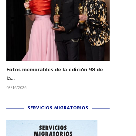
Fotos memorables de la edición 98 de
Honran a 
la...
Desfile...
03/16/2026
11/04/2025
SERVICIOS MIGRATORIOS