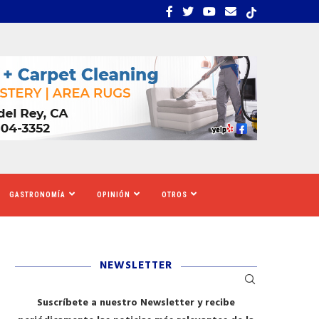
S TIGRES DEL NORTE, LILA...
LOS SOLICITANTES DE A
GASTRONOMÍA
OPINIÓN
OTROS
NEWSLETTER
Suscríbete a nuestro Newsletter y recibe