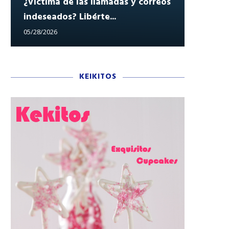
¿Víctima de las llamadas y correos
indeseados? Libérte...
Reclam
05/28/2026
05/27/202
KEIKITOS