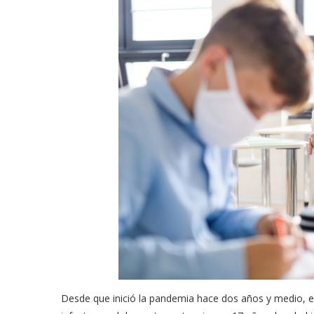
meras imágenes de ‘Velvet
Fabiola Guajardo e Iván 
perio’
alfombra roja...
02/09/2025
Desde que inició la pandemia hace dos años y medio, e