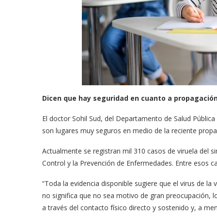
odarte habla sobre su
A former acting direc
 en ‘Casi...
CDC claims...
03/18/2026
Dicen que hay seguridad en cuanto a propagación 
El doctor Sohil Sud, del Departamento de Salud Pública 
son lugares muy seguros en medio de la reciente propag
Actualmente se registran mil 310 casos de viruela del si
Control y la Prevención de Enfermedades. Entre esos 
“Toda la evidencia disponible sugiere que el virus de l
no significa que no sea motivo de gran preocupación, lo
a través del contacto físico directo y sostenido y, a me