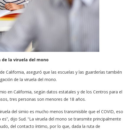
tor of the
Tu voz importa ¡Sal a votar!
11/03/2025
de la viruela del mono
de California, aseguró que las escuelas y las guarderías también
ación de la viruela del mono.
mio en California, según datos estatales y de los Centros para el
casos, tres personas son menores de 18 años.
a viruela del simio es mucho menos transmisible que el COVID, eso
 es”, dijo Sud. “La viruela del mono se transmite principalmente
nudo, del contacto íntimo, por lo que, dada la ruta de