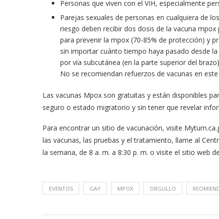
Personas que viven con el VIH, especialmente pe
Parejas sexuales de personas en cualquiera de lo
riesgo deben recibir dos dosis de la vacuna mpox
para prevenir la mpox (70-85% de protección) y p
sin importar cuánto tiempo haya pasado desde la 
por vía subcutánea (en la parte superior del brazo)
No se recomiendan refuerzos de vacunas en est
Las vacunas Mpox son gratuitas y están disponibles par
seguro o estado migratorio y sin tener que revelar info
meras imágenes de ‘Velvet
Fabiola Guajardo e Iván 
perio’
alfombra roja...
Para encontrar un sitio de vacunación, visite Myturn.ca
las vacunas, las pruebas y el tratamiento, llame al Cent
02/09/2025
la semana, de 8 a. m. a 8:30 p. m. o visite el sitio web
EVENTOS
GAY
MPOX
ORGULLO
REOMIEN