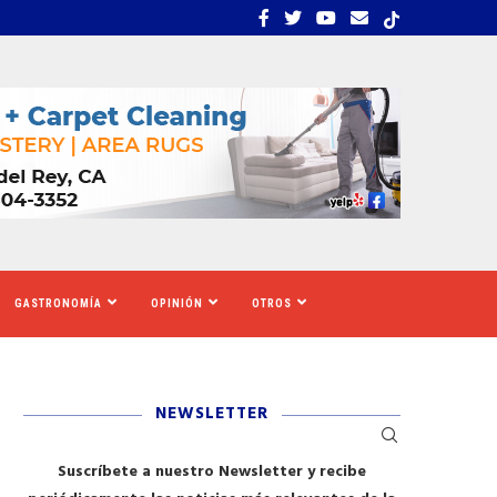
EMBRA ESTRÉS, INCERTIDUMBRE Y MIEDO...
CALIFORNIA SE MOVILIZ
GASTRONOMÍA
OPINIÓN
OTROS
NEWSLETTER
Suscríbete a nuestro Newsletter y recibe