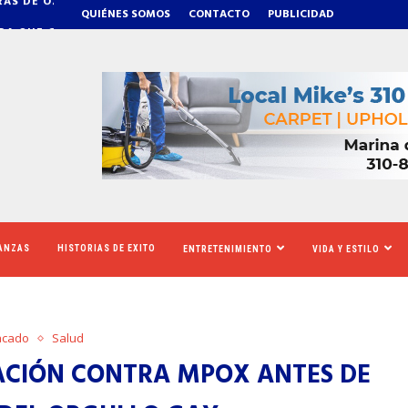
QUIÉNES SOMOS
CONTACTO
PUBLICIDAD
A QUE CALIFORNIA AUMENTARÁ EL SALARIO MÍNIMO
​REDADAS DE ICE SI
NANZAS
HISTORIAS DE EXITO
ENTRETENIMIENTO
VIDA Y ESTILO
acado
Salud
CIÓN CONTRA MPOX ANTES DE