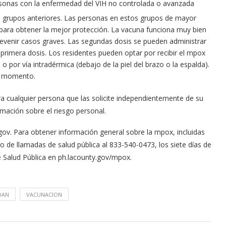
rsonas con la enfermedad del VIH no controlada o avanzada
s grupos anteriores. Las personas en estos grupos de mayor
 para obtener la mejor protección. La vacuna funciona muy bien
revenir casos graves. Las segundas dosis se pueden administrar
primera dosis. Los residentes pueden optar por recibir el mpox
 o por vía intradérmica (debajo de la piel del brazo o la espalda).
e momento.
a cualquier persona que las solicite independientemente de su
rmación sobre el riesgo personal.
Arana recorren
Cuchicheos del Latin Grammy 2024
11/20/2024
.gov. Para obtener información general sobre la mpox, incluidas
ro de llamadas de salud pública al 833-540-0473, los siete días de
 de Salud Pública en ph.lacounty.gov/mpox.
DAN
VACUNACION