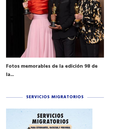
Fotos memorables de la edición 98 de
Honran a 
la...
Desfile...
03/16/2026
11/04/2025
SERVICIOS MIGRATORIOS