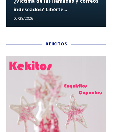
¿Víctima de las llamadas y correos
indeseados? Libérte...
Reclam
05/28/2026
05/27/202
KEIKITOS