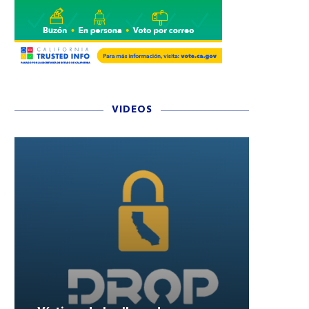
VIDEOS
CINCO BOOKS SE SUMA A LA
FESTIVAL CULTURAL D
FERIA DE LIBROS EN...
CALAVERAS 2025: ÉXIT
TRADICIÓN Y SALDO BLANC