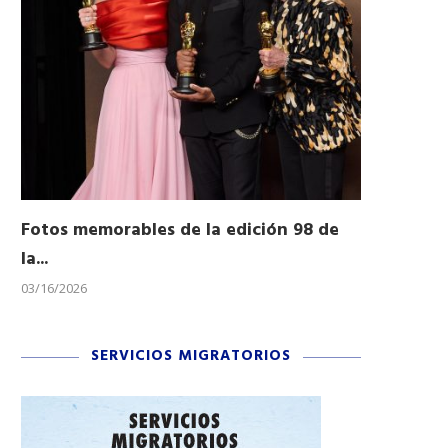
Fotos memorables de la edición 98 de
Honran a 
la...
Desfile...
03/16/2026
11/04/2025
SERVICIOS MIGRATORIOS