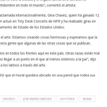
tidumbre en todo el mundo”, comentó el artista.
 y aclamada internacionalmente, Gina Chavez, quien ha ganado 12
ién actuó en Tiny Desk Concerts de NPR y ha realizado giras en
tamento de Estado de los Estados Unidos.
s el arte. Estamos creando cosas hermosas y esperamos que la
stra gente que algunas de las otras cosas que se publican.
s en todos los frentes aquí en este país. Otras razas están mal
Arana recorren
Cuchicheos del Latin Grammy 2024
eno llegar a un punto en el que al menos estemos a la par”, dijo
11/20/2024
a los latinos a través del arte.
itió que el mural quedara ubicado en una pared que rodea sus
J MUZACS
JOSE ANDRES SANCHEZ
LEVI PONCE
MURAL