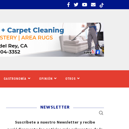
S TIGRES DEL NORTE, LILA...
LOS SOLICITANTES DE A
GASTRONOMÍA
OPINIÓN
OTROS
NEWSLETTER
Suscríbete a nuestro Newsletter y recibe