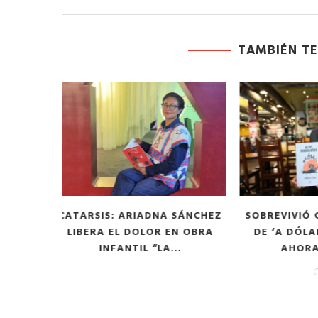
TAMBIÉN TE
 SÁNCHEZ
SOBREVIVIÓ CON MCCHICKEN
FRIDA KAH
EN OBRA
DE ‘A DÓLAR’ Y PUPUSAS,
AGAIN: T
...
AHORA SOUDI...
MOM