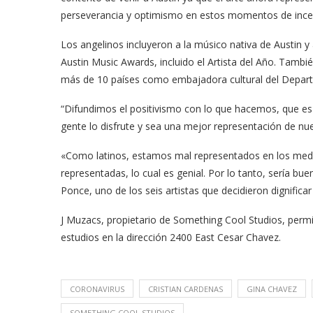
perseverancia y optimismo en estos momentos de incer
Los angelinos incluyeron a la músico nativa de Austin
Austin Music Awards, incluido el Artista del Año. Tamb
más de 10 países como embajadora cultural del Depar
“Difundimos el positivismo con lo que hacemos, que e
gente lo disfrute y sea una mejor representación de nue
«Como latinos, estamos mal representados en los medio
meras imágenes de ‘Velvet
Fabiola Guajardo e Iván 
representadas, lo cual es genial. Por lo tanto, sería bu
perio’
alfombra roja...
Ponce, uno de los seis artistas que decidieron dignificar 
02/09/2025
J Muzacs, propietario de Something Cool Studios, perm
estudios en la dirección 2400 East Cesar Chavez.
CORONAVIRUS
CRISTIAN CARDENAS
GINA CHAVEZ
SOMETHING COOL STUDIOS