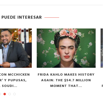
 PUEDE INTERESAR
LO MAKES HISTORY
FALLECE ANTONIO SEDANO,
HE $54.7 MILLION
PINTOR DE LA MEMORIA
ENT THAT...
REVOLUCIONARIA (1938-2026)