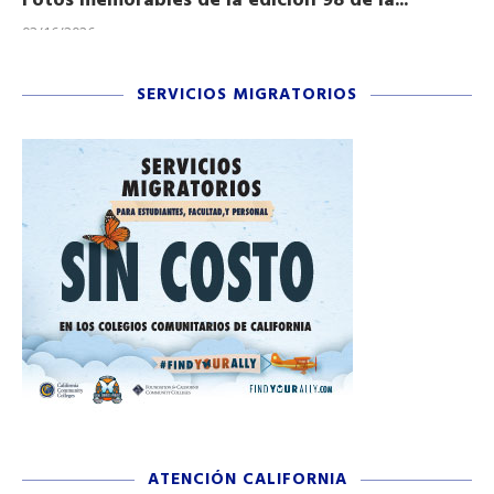
Fotos memorables de la edición 98 de la...
Ho
03/16/2026
11/
SERVICIOS MIGRATORIOS
ATENCIÓN CALIFORNIA