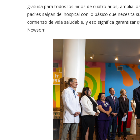
gratuita para todos los niños de cuatro años, amplía l
padres salgan del hospital con lo básico que necesita 
comienzo de vida saludable, y eso significa garantizar q
Newsom.
meras imágenes de ‘Velvet
Fabiola Guajardo e Iván 
perio’
alfombra roja...
02/09/2025