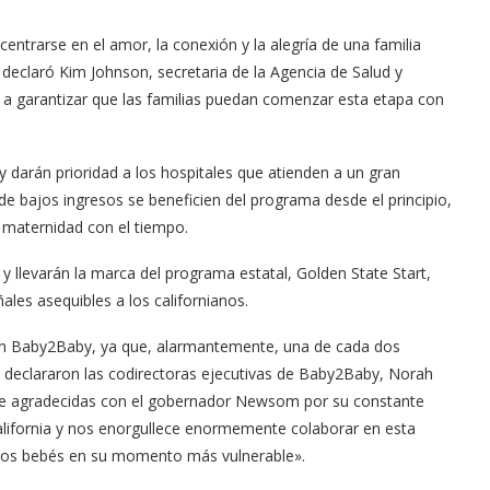
entrarse en el amor, la conexión y la alegría de una familia
declaró Kim Johnson, secretaria de la Agencia de Salud y
 a garantizar que las familias puedan comenzar esta etapa con
darán prioridad a los hospitales que atienden a un gran
e bajos ingresos se beneficien del programa desde el principio,
e maternidad con el tiempo.
y llevarán la marca del programa estatal, Golden State Start,
ales asequibles a los californianos.
en Baby2Baby, ya que, alarmantemente, una de cada dos
s», declararon las codirectoras ejecutivas de Baby2Baby, Norah
te agradecidas con el gobernador Newsom por su constante
lifornia y nos enorgullece enormemente colaborar en esta
 a los bebés en su momento más vulnerable».
tor of the