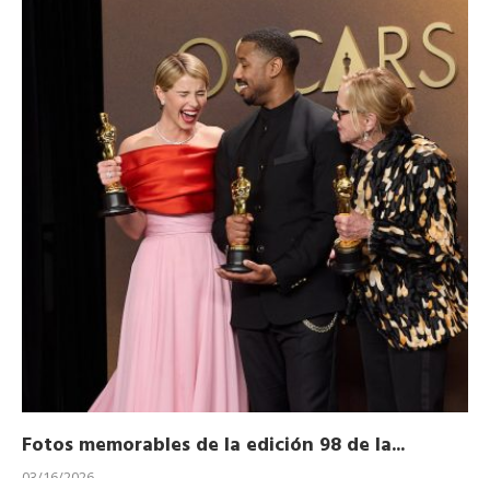
Fotos memorables de la edición 98 de la...
Ho
03/16/2026
11/