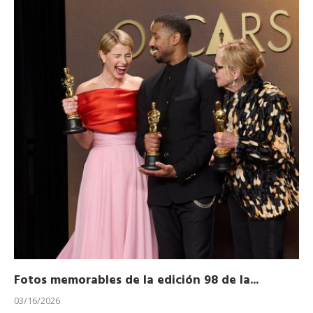
Fotos memorables de la edición 98 de la...
Ho
03/16/2026
11/