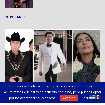
POPULARES
Este sitio web utiliza cookies para mejorar tu experiencia.
Asumiremos que estás de acuerdo con esto, pero puedes optar
por no aceptar si así lo deseas.
Aceptar
Leer más
Dudamel reúne a Los Tigres del Norte, Lila...
Sa