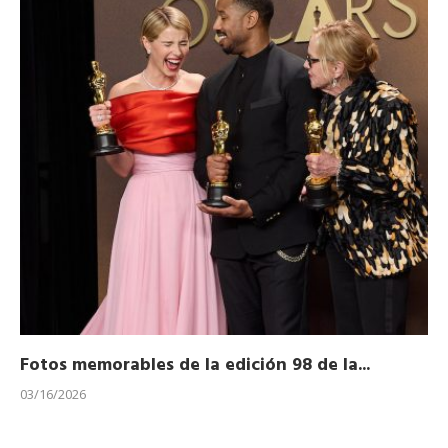
Fotos memorables de la edición 98 de la...
Ho
03/16/2026
11/